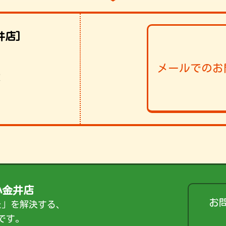
井店]
メールでのお
！
小金井店
お
た」を解決する、
です。