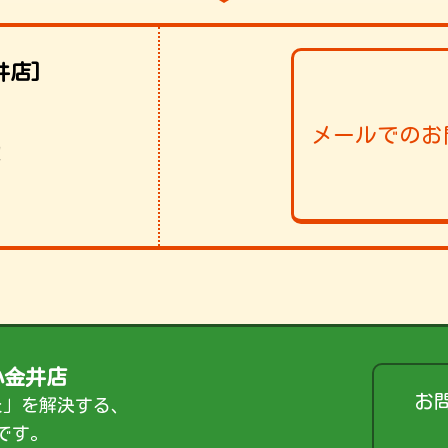
井店]
メールでのお
！
小金井店
お
た」を解決する、
です。